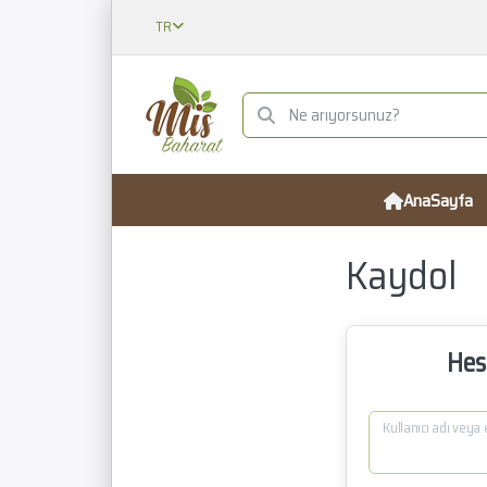
TR
AnaSayfa
Kaydol
Hes
Kullanıcı adı veya