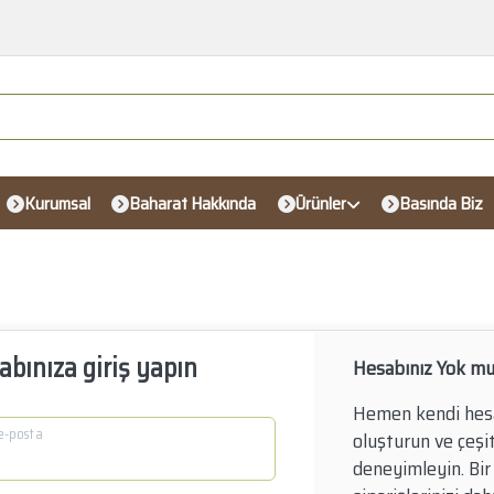
Kurumsal
Baharat Hakkında
Ürünler
Basında Biz
abınıza giriş yapın
Hesabınız Yok m
Hemen kendi hesa
 e-posta
oluşturun ve çeşit
deneyimleyin. Bir