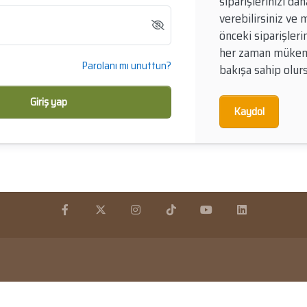
siparişlerinizi dah
verebilirsiniz ve
önceki siparişleri
her zaman mükem
Parolanı mı unuttun?
bakışa sahip olur
Giriş yap
Kaydol