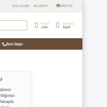
BIZE ULAŞIN
BILGILER
GIRIŞ YAP
Favori
Alışveriş
Liste
Sepet
Bize Ulaşın
u?
bınızı
liliğimizi
 hesapla