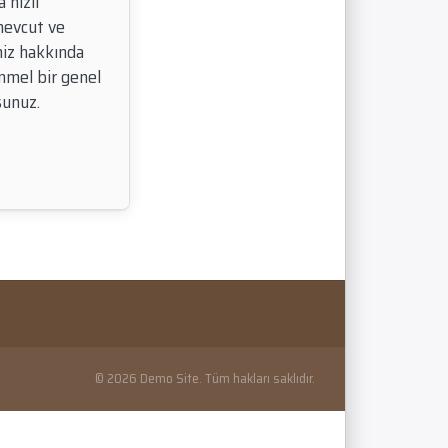
a hızlı
 mevcut ve
niz hakkında
mel bir genel
sunuz.
© 2026 Demo Site. Tüm hakları saklıdır.